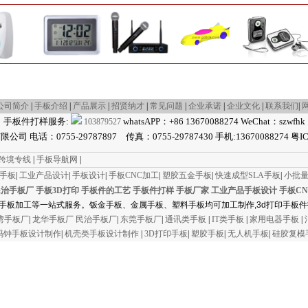
可对产品进行打磨、喷砂、喷漆、喷灰、丝印、移
印、过UV油、金属氧化、拉丝、电镀等全套的表面
处理工作，务求为客户快速、准确、高质完成产品
的设计及制作，反复验正图纸和设计思路，让客户
的产品更容易打响市场，不负成就所托！ 产品开发
的成功与否，不能为单一手板而作手板，更应当以
市场为依归，以是否合理生产为宗旨，以是否最终
为客户解决问题而设计！
产品开发的成功与否，不能为单一手板而作手板，
更应当以市场为依归，以是否合理生产为宗旨，以
是否最终为客户解决问题而设计。
公司简介
|
手板介绍
|
产品展示
|
招贤纳才
|
常见问题
|
企业承诺
|
企业文化
|
联系我们
|
公司专业设计制作;
手板件打样服务:
whatsAPP：+86 13670088274 WeChat：szwfhk
103879527
 电话：0755-29787897 传真：0755-29787430 手机:13670088274 粤IC
产品外观设计,产品结构设计,样板抄数设
计,FREEFORM外形设计。为客户提供开模
3D工程图;
an跨境专线
|
手板导航网
|
各类家用电器: 如电视机、电冰箱、空调、
印手板
|
工业产品设计
|
手板设计
|
手板CNC加工
|
塑胶五金手板
|
快速成型SLA手板
|
小批
吸尘器、果汁机、咖啡机、电吹风、饮水
机、空调
、
电风扇;
民治手板厂
手板3D打印
手板件的工艺
手板件打样
手板厂家
工业产品手板设计
手板C
消费类产品: 如收录机、随身CD机、DVD、
手板加工等一站式服务。钣金手板、金属手板、塑料手板均可加工制作,3d打印手板件
MP4，复读机、汽车音响等;
通讯类产品: 如电话机、无绳电话、可视电
湾手板厂
|
龙华手板厂
民治手板厂
|
东莞手板厂
|
通讯类手板
|
IT类手板
|
家用电器手板
|
话、手机、对讲机、传真机，复印机、打印
码钟手板设计制作
机，乐器等;
|
机壳类手板设计制作
|
3D打印手板
|
塑胶手板
|
无人机手板
|
硅胶复模
IT类产品: 如电脑显示器、笔记本电脑、
PDA、摄像机，扫描仪、打印机、鼠标、键
盘等;
医疗器械类产品: ，电震器，脚部按摩机等;
交通工具类产品: 如电单车、滑板车、摩托
车、汽车配件;
各种玩具外形、婴儿用品造形的设计制作；