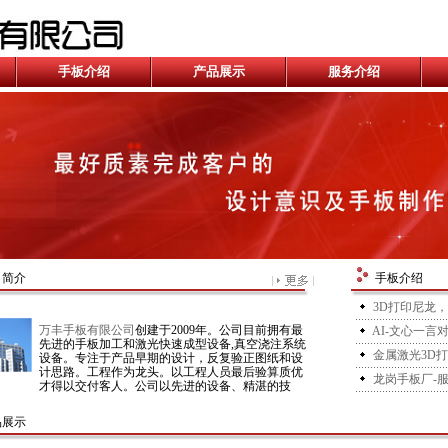
手板介绍
产品展示
服务介绍
司简介
手板介绍
3D打印尼龙
万丰手板有限公司
创建于2009年。公司目前拥有最
AI-文心一言
先进的手板加工和激光快速成型设备,真空浇注系统
金属激光3D打
设备。专注于产品早期的设计，反复验正图纸和设
计思路。工程作为龙头。以工程人员最后验算质优
龙岗手板厂-
才得以交付客人。公司以先进的设备、精湛的技
术，制作精美外观手板、精密手板、功能手板，制
造材料为ABS，PC、POM、PA、PP、PMMA、铝
品展示
合金、铁、不锈钢等材料及各种复杂性工序加工。
公司还拥有优秀的手板制作和后处理的专业人员，