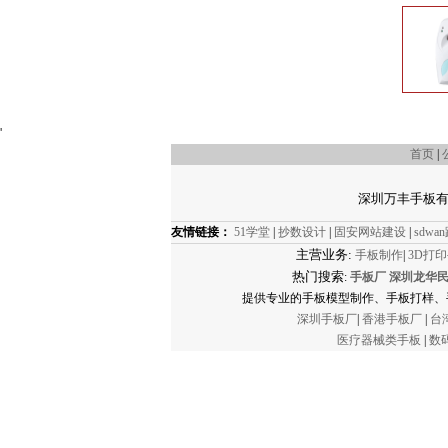
'
首页
|
深圳万丰手板有限公司
友情链接：
51学堂
|
抄数设计
|
固安网站建设
|
sdw
主营业务:
手板制作
|
3D打
热门搜索
:
手板厂
深圳龙华
提供专业的手板模型制作、手板打样、
深圳手板厂
|
香港手板厂
|
台
医疗器械类手板
|
数