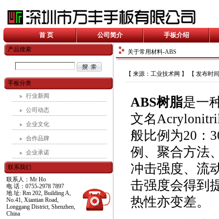
首 页
公司简介
手板介绍
产品搜索
关于常用材料-ABS
【 来源：工业技术网 】 【 发布时间：20
手板分类
行业新闻
ABS树脂
是一
公司动态
文名Acrylonitr
企业文化
般比例为20：3
合作品牌
例、聚合方法
企业承诺
冲击强度、流
联系我们
联系人：Mr Ho
击强度会得到
电 话：0755-2978 7897
地 址: Rm 202, Building A,
热性亦变差。
No.41, Xiantian Road,
Longgang District, Shenzhen,
China