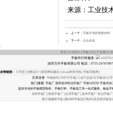
来源：工业技
上一个：
手板常用的塑胶材料
下一个：
企业承诺
'
首页
|
公司简介
|
手板介绍
|
产品展示
|
手板件打样服务:
10387952
深圳万丰手板有限公司 电话：0755-29787897 传真
友情链接：
51学堂
|
抄数设计
|
固安网站建设
|
sdwan跨境专线
|
手板导航网
|
主营业务:
手板制作
|
3D打印手板
|
工业产品设计
|
手板设计
|
手
热门搜索
:
手板厂
深圳龙华民治手板厂
手板3D打印
手板件的
提供专业的手板模型制作、手板打样、手板加工等一站式服务。钣金手板
深圳手板厂
|
香港手板厂
|
台湾手板厂
|
龙华手板厂
民治手板厂
医疗器械类手板
|
数码钟手板设计制作
|
机壳类手板设