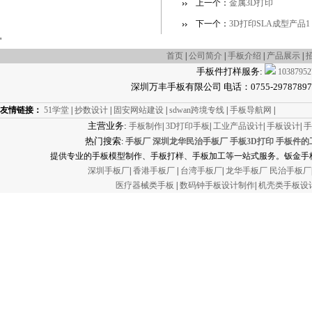
上一个：
金属3D打印
下一个：
3D打印SLA成型产品1
'
首页
|
公司简介
|
手板介绍
|
产品展示
|
手板件打样服务:
10387952
深圳万丰手板有限公司 电话：0755-29787897 传真
友情链接：
51学堂
|
抄数设计
|
固安网站建设
|
sdwan跨境专线
|
手板导航网
|
主营业务:
手板制作
|
3D打印手板
|
工业产品设计
|
手板设计
|
手
热门搜索
:
手板厂
深圳龙华民治手板厂
手板3D打印
手板件的
提供专业的手板模型制作、手板打样、手板加工等一站式服务。钣金手板
深圳手板厂
|
香港手板厂
|
台湾手板厂
|
龙华手板厂
民治手板厂
医疗器械类手板
|
数码钟手板设计制作
|
机壳类手板设