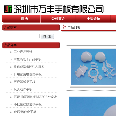
首 页
公司简介
手板介绍
产品搜索
产品列表
产品分类
工业产品设计
IT数码电子产品手板
快速成型/RP/SLA/SLS
日用家用电器类手板
医疗器械类手板
玩具动作手板
石膏.油泥雕刻/FREEFORM设计
小批量硅胶复模手板
金属/铝合金手板